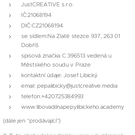
JustCREATIVE s.r.o.
IČ:21068194
DIČ:CZ21068194
se sídlem:Na Zlaté stezce 937, 263 01
Dobříš
spisová značka C 396513 vedená u
Městského soudu v Praze
kontaktní údaje: Josef Libický
email: pepalibicky@justcreative.media
telefon:+420725384993
www:libovadilnapepylibickeho.academy
(dále jen "prodávající")