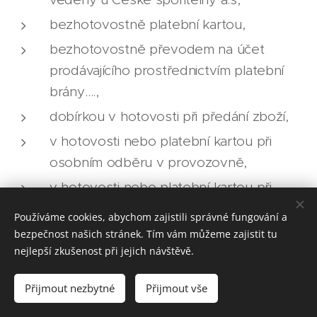
bezhotovostně platební kartou,
bezhotovostně převodem na účet
prodávajícího prostřednictvím platební
brány….,
dobírkou v hotovosti při předání zboží,
v hotovosti nebo platební kartou při
osobním odběru v provozovně,
v hotovosti nebo platební kartou při
osobním odběru výdejně zásilek…...
Používáme cookies, abychom zajistili správné fungování a
bezpečnost našich stránek. Tím vám můžeme zajistit tu
2. Společně s kupní cenou je kupující povinen
nejlepší zkušenost při jejich návštěvě.
uhradit prodávajícímu náklady spojené s balením
a dodáním zboží a služeb ve smluvené výši.
Přijmout nezbytné
Přijmout vše
Není-li dále uvedeno výslovně jinak, rozumí se